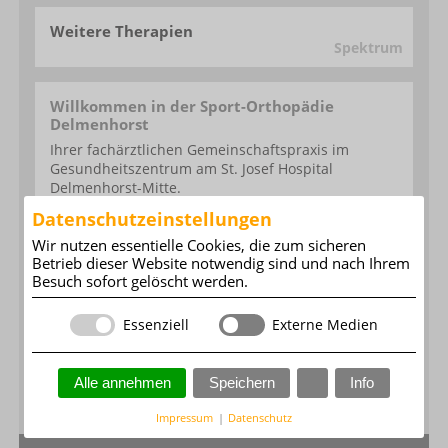
Weitere Therapien
Spektrum
Willkommen in der Sport-Orthopädie
Delmenhorst
Ihrer fachärztlichen Gemeinschaftspraxis im
Gesundheits­zentrum am St. Josef Hospital
Delmenhorst-Mitte.
Datenschutzeinstellungen
Ihr Praxis-Team
Wir nutzen essentielle Cookies, die zum sicheren
Betrieb dieser Website notwendig sind und nach Ihrem
Besuch sofort gelöscht werden.
Die Fachärzte
Informationen
Essenziell
Externe Medien
Praxis-Informationen
Alle annehmen
Speichern
Info
Informationen
Impressum
|
Datenschutz